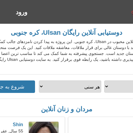
ورود
ا
دوستیابی آنلاین رایگان Ulsan، کره جنوبی
KorDatingGo سرویس دوستیابی آنلاین محبوب در Ulsan، کره جنوبی. این پروژه به پیدا 
نید با دوستان عالی برای قرار ملاقات، معاشقه ملاقات کنید. این یک فرصت من
ان جدید است. جستجوی پیشرفته به شما کمک می کند تا مناسب ترین اعضا را ب
عزیزان را انت
مردان و زنان آنلاین
Shin
55 سال, عقرب