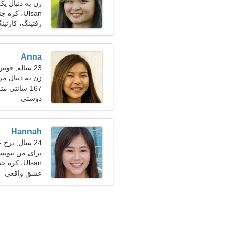
زن به دنبال یک زو
Ulsan، کره جنوبی
رفتینگ، کارتین
Anna
23 ساله, قوس
زن به دنبال مرد 27-
167 سانتی متر (5'6")، 55 کیلوگرم (121 پوند)
دوستی
Hannah
24 سال, برج حمل
برای من بنوی
Ulsan، کره جنوبی
عشق واقعی