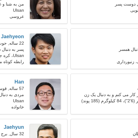
ل دوست پسر
من به شنا و غ
Ulsan
عروسی
Jaehyeon
22 ساله, حوت
نبال همسر
پسر به دنبال
Ulsan، کره جنوبی
زنبورداری
رابطه کوتاه 
Han
57 ساله, قوس
کار می کنم و به دنبال یک زن
مردی به دنبا
Ulsan
خانواده
Jaehyun
32 سال, برج حمل