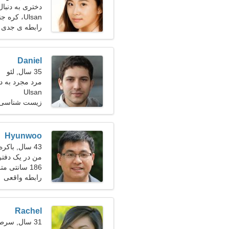
دختری به دنبا
Ulsan، کره جنوبی
رابطه ی جدی
Daniel
35 سال, لئو
مرد مجرد به د
Ulsan
زیست شناسی، 
Hyunwoo
43 سال, باکره
من در یک دفتر 
186 سانتی متر (6'2")، 84 کیلوگرم (185 پوند)
دوست هستم
رابطه واقعی
Rachel
31 سال, سرطان