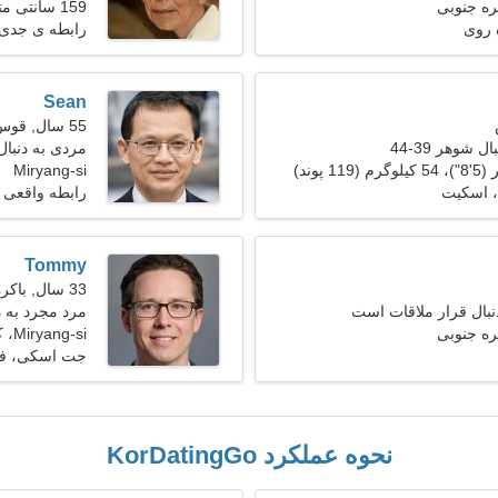
کنم
159 سانتی متر (5'3")، 61 کیلوگرم (134 پوند)
ه روی
رابطه ی جدی
Sean
55 سال, قوس
 شوهر 39-44
مردی به دنبال ی
Miryang-si
 اسکیت
رابطه واقعی
Tommy
33 سال, باکره
نبال قرار ملاقات است
مرد مجرد به 
Miryang-si، کره جنوبی
جت اسکی، فع
نحوه عملکرد KorDatingGo