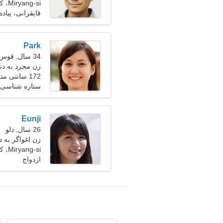
Miryang-si، کره جنوبی
قایقرانی، پیاد
Park
34 سال, قوس
زن مجرد به دنبال
172 سانتی متر (5'8")، 54 کیلوگرم (119 پوند)
ستاره شناسی،
Eunji
26 سال, دلو
زن اغواگر به د
Miryang-si، کره جنوبی
ازدواج