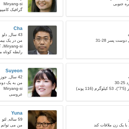
Miryang-si
گرافیک کامپیو
Cha
43 سال, دلو
دوست پسر 28-31
من در یک بیما
Miryang-si، کره جنوبی
شگفت انگیز نی
رابطه کوتاه 
Suyeon
42 سال, جوزا
30
من به یک دوس
Miryang-si
عروسی
Yuna
59 ساله, لئو
با یک زن ملاقات کند
من می توانم ب