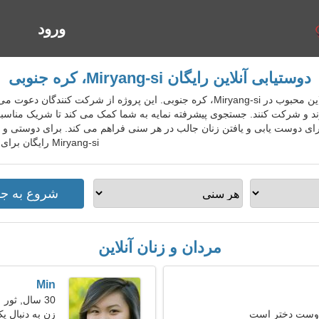
ورود
ا
دوستیابی آنلاین رایگان Miryang-si، کره جنوبی
KorDatingGo سرویس دوستیابی آنلاین محبوب در Miryang-si، کره جنوبی. این پروژه از
ند و شرکت کنند. جستجوی پیشرفته نمایه به شما کمک می کند تا شریک مناسبی ر
ای دوست یابی و یافتن زنان جالب در هر سنی فراهم می کند. برای دوستی و ار
Miryang-si رایگان برای افراد محلی، خارجی، گردشگران بپیوندید.
مردان و زنان آنلاین
Min
30 سال, ثور
 دوست دختر است
زن به دنبال ی