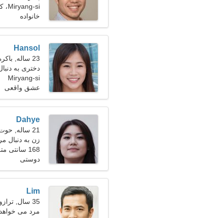
Miryang-si، کره جنوبی
خانواده
Hansol
23 ساله, باکره
دختری به دنبال 
Miryang-si
عشق واقعی
Dahye
21 ساله, حوت
زن به دنبال مرد 25-
168 سانتی متر (5'7")، 53 کیلوگرم (116 پوند)
دوستی
Lim
35 سال, ترازو
مرد می خواهد 