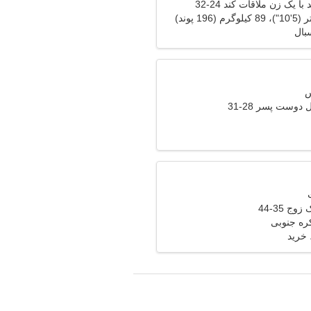
 یک زن ملاقات کند 24-32
بال
دوست پسر 28-31
وج 35-44
خرید