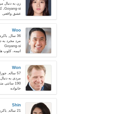
زن به دنبال مرد 27-
Goyang-si، کره جنوبی
عشق واقعی
Woo
36 سال, باکره
مرد مجرد به د
Goyang-si
انیمه، کلوپ ها
Won
57 ساله, جوزا
مردی به دنبال ی
190 سانتی متر (6'3")، 92 کیلوگرم (202 پوند)
خانواده
Shin
21 ساله, باکره