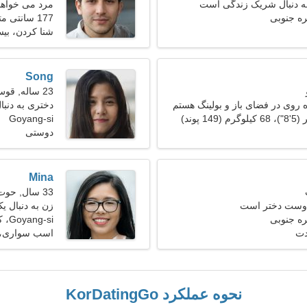
ه دنبال شریک زندگی است
مرد می خواهد با
177 سانتی متر (5'10")، 89 کیلوگرم (196 پوند)
شنا كردن، بیس
Song
23 ساله, قوس
 روی در فضای باز و بولینگ هستم
دختری به دنبال 
Goyang-si
دوستی
Mina
33 سال, حوت
 دوست دختر است
زن به دنبال یک ز
Goyang-si، کره جنوبی
دت
اسب سواری، 
نحوه عملکرد KorDatingGo