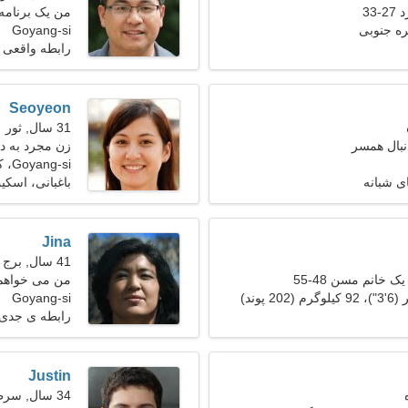
33
من یک برنامه 
هستم
Goyang-si
رابطه واقعی
Seoyeon
31 سال, ثور
نبال همسر
زن مجرد به دنبا
Goyang-si، کره جنوبی
ی شبانه
باغبانی، اسک
Jina
41 سال, برج جدی
ک خانم مسن 48-55
من می خواهم 
Goyang-si
رابطه ی جدی
Justin
34 سال, سرطان