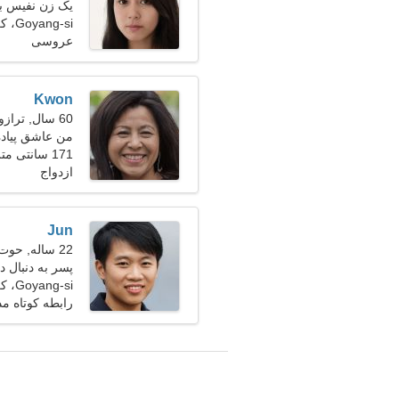
یک زن نفیس ب
Goyang-si، کره جنوبی
عروسی
Kwon
60 سال, ترازو
من عاشق پیاده
171 سانتی متر (5'8")، 68 کیلوگرم (149 پوند)
ازدواج
Jun
22 ساله, حوت
پسر به دنبال
Goyang-si، کره جنوبی
رابطه کوتاه م