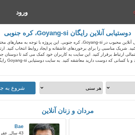
ورود
ا
دوستیابی آنلاین رایگان Goyang-si، کره جنوبی
KorDatingGo سرویس دوستیابی آنلاین محبوب در Goyang-si، کره جنوبی. این پرو
ید. شریک مناسبی را برای برخوردهای عاشقانه و ایجاد روابط انتخاب کنید. ار
الی ارتباط برقرار کنید. این سایت به کاربران خود کمک می کند تا دوستان جدیدی
شریک باشند. ر
مردان و زنان آنلاین
Bae
43 سال, عقرب